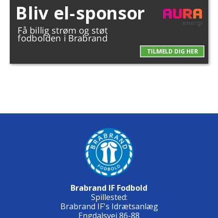
Brabrand IF Fodbold
Spillested:
Brabrand IF's Idrætsanlæg
Engdalsvej 86-88